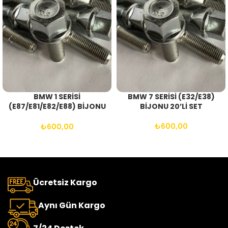
BMW 1 SERİSİ
BMW 7 SERİSİ (E32/E38)
(E87/E81/E82/E88) BİJONU
BİJONU 20’Lİ SET
20’Lİ SET
₺
600,00
₺
600,00
Ücretsiz Kargo
Aynı Gün Kargo