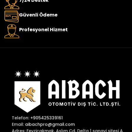
7/24 Destek
Güvenli Ödeme
Profesyonel Hizmet
Telefon:
+905425339161
Email:
aibachpro@gmail.com
Adres: Fevziçakmak, Aslım Cd. Delta 1 sanayi sitesi A