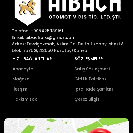
Telefon:
+905425339161
Email:
aibachpro@gmail.com
Adres: Fevziçakmak, Aslım Cd. Delta 1 sanayi sitesi A
blok no75G, 42050 Karatay/Konya
HIZLI BAĞLANTILAR
SÖZLEŞMELER
Anasayfa
Satış Sözleşmesi
Mağaza
Gizlilik Politikası
İletişim
İptal İade Şartları
Hakkımızda
Çerez Bilgisi