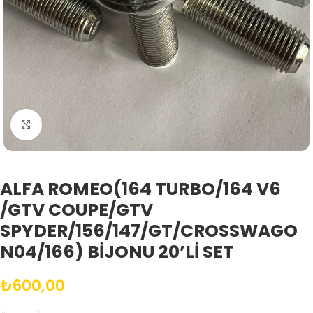
Büyütmek için tıklayın
ALFA ROMEO(164 TURBO/164 V6
/GTV COUPE/GTV
SPYDER/156/147/GT/CROSSWAGO
N04/166) BİJONU 20’Lİ SET
₺
600,00