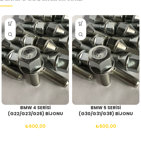
BMW 4 SERİSİ
BMW 5 SERİSİ
(G22/G23/G26) BİJONU
(G30/G31/G38) BİJONU
20’Lİ SET
20’Lİ SET
₺
600,00
₺
600,00