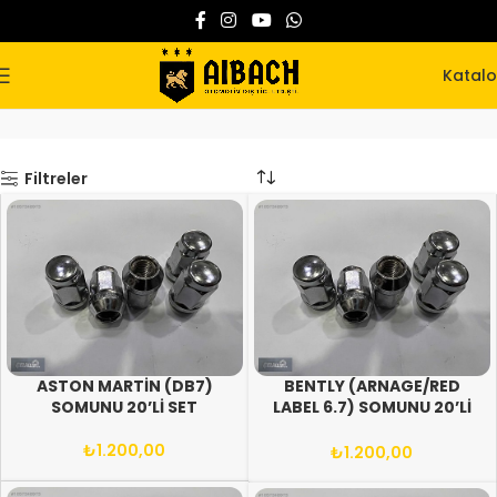
Katal
Somun
Ana Sayfa
Somun
Filtreler
ASTON MARTİN (DB7)
BENTLY (ARNAGE/RED
SOMUNU 20’Lİ SET
LABEL 6.7) SOMUNU 20’Lİ
SET
₺
1.200,00
₺
1.200,00