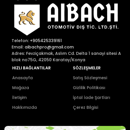
Telefon:
+905425339161
Email:
aibachpro@gmail.com
Adres: Fevziçakmak, Aslım Cd. Delta 1 sanayi sitesi A
blok no75G, 42050 Karatay/Konya
HIZLI BAĞLANTILAR
SÖZLEŞMELER
Anasayfa
Satış Sözleşmesi
Mağaza
Gizlilik Politikası
İletişim
İptal İade Şartları
Hakkımızda
Çerez Bilgisi