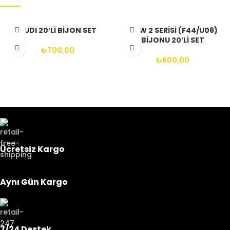
AUDI 20’Lİ BİJON SET
BMW 2 SERİSİ (F44/U06)
BİJONU 20’Lİ SET
₺
700,00
₺
600,00
Ücretsiz Kargo
Aynı Gün Kargo
7/24 Destek