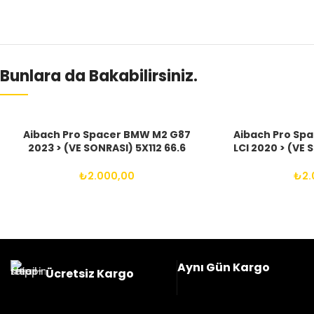
Bunlara da Bakabilirsiniz.
Aibach Pro Spacer BMW M2 G87
Aibach Pro Sp
2023 > (VE SONRASI) 5X112 66.6
LCI 2020 > (VE 
14X1.25 BIJON
14X1.
₺
2.000,00
₺
2.
Aynı Gün Kargo
Ücretsiz Kargo