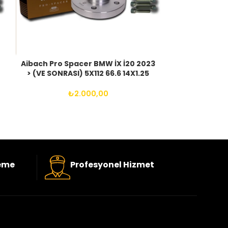
Aibach Pro Spacer BMW İX İ20 2023
Aibach Pr
> (VE SONRASI) 5X112 66.6 14X1.25
ESPERO KLEJ
BIJON
4X100 56.6
₺
2.000,00
eme
Profesyonel Hizmet