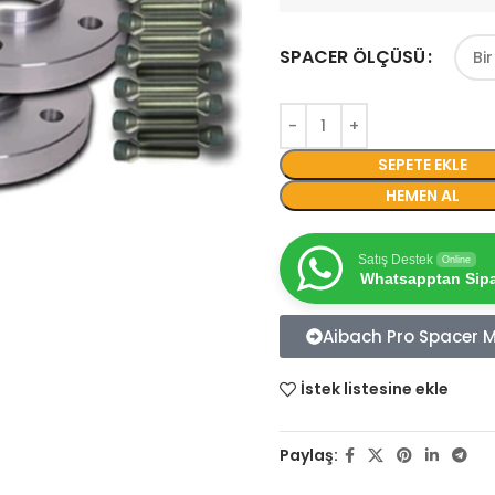
SPACER ÖLÇÜSÜ
SEPETE EKLE
HEMEN AL
Satış Destek
Online
Whatsapptan Sipar
Aibach Pro Spacer Mo
İstek listesine ekle
Paylaş: