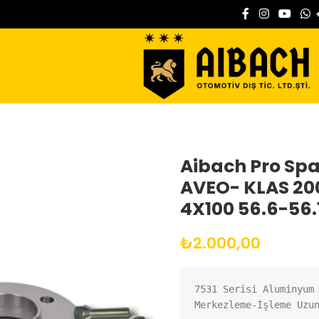
Aibach Pro Spa
AVEO- KLAS 20
4X100 56.6-56.
₺
2.000,00
7531 Serisi Aluminyum
Merkezleme-İşleme Uzu