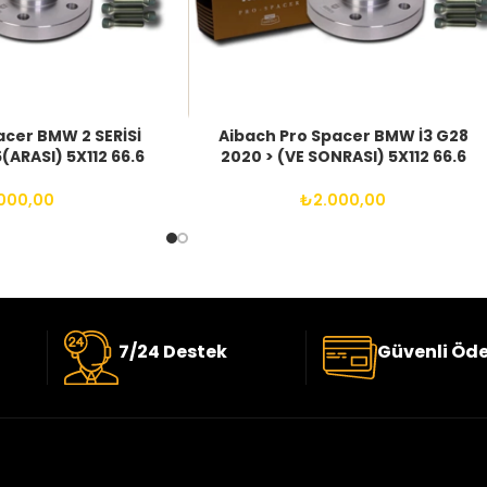
acer BMW 2 SERİSİ
Aibach Pro Spacer BMW İ3 G28
(ARASI) 5X112 66.6
2020 > (VE SONRASI) 5X112 66.6
25 BIJON
14X1.25 BIJON
000,00
₺
2.000,00
7/24 Destek
Güvenli Öd