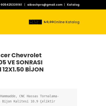
+905425339161
|
aibachpro@gmail.com
|
Katalog
Online Katalog
₺
0,00
cer Chevrolet
05 VE SONRASI
1 12X1.50 BİJON
 Hammadde, CNC Hassas Tornalama-
n Bijon Kalitesi 10.9 Çeliktir