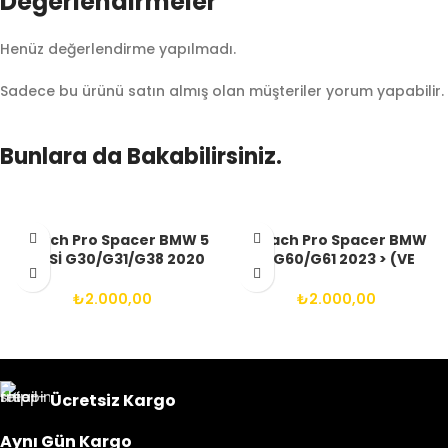
Değerlendirmeler
Henüz değerlendirme yapılmadı.
Sadece bu ürünü satın almış olan müşteriler yorum yapabilir.
Bunlara da Bakabilirsiniz.
Aibach Pro Spacer BMW 5
Aibach Pro Spacer BMW
SERİSİ G30/G31/G38 2020
İ5 G60/G61 2023 > (VE
> (VE SONRASI) 5X112 66.6
SONRASI) 5X112 66.6
14X1.25 BIJON
14X1.25 BIJON
₺
2.000,00
₺
2.000,00
Ücretsiz Kargo
Aynı Gün Kargo