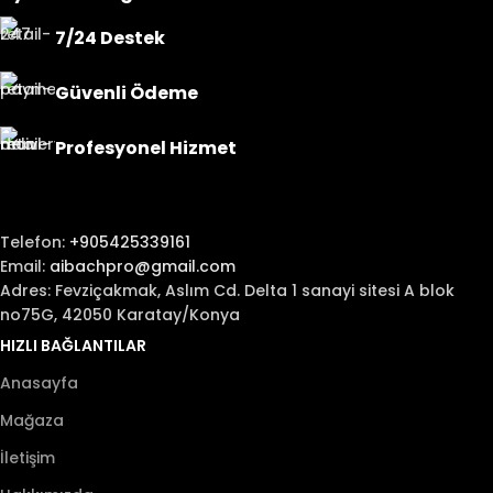
7/24 Destek
Güvenli Ödeme
Profesyonel Hizmet
Telefon:
+905425339161
Email:
aibachpro@gmail.com
Adres: Fevziçakmak, Aslım Cd. Delta 1 sanayi sitesi A blok
no75G, 42050 Karatay/Konya
HIZLI BAĞLANTILAR
Anasayfa
Mağaza
İletişim