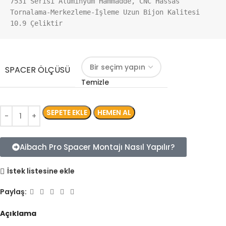
7531 Serisi Aluminyum Hammadde, CNC Hassas 
Tornalama-Merkezleme-İşleme Uzun Bijon Kalitesi 
10.9 Çeliktir
SPACER ÖLÇÜSÜ
Temizle
SEPETE EKLE
HEMEN AL
Aibach Pro Spacer Montajı Nasıl Yapılır?
İstek listesine ekle
Paylaş:
Açıklama