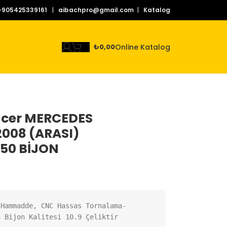
+905425339161
|
aibachpro@gmail.com
|
Katalog
Online Katalog
₺
0,00
acer MERCEDES
 2008 (ARASI)
.50 BİJON
 Hammadde, CNC Hassas Tornalama-
n Bijon Kalitesi 10.9 Çeliktir