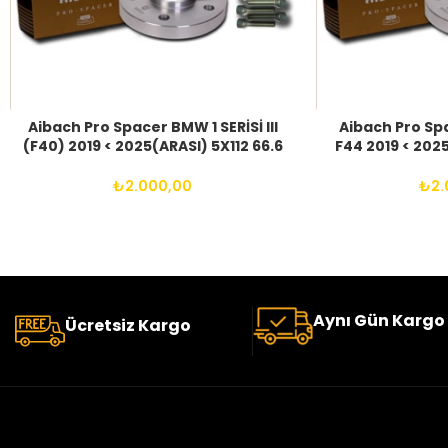
Aibach Pro Spacer BMW 1 SERİSİ III
Aibach Pro Sp
(F40) 2019 < 2025(ARASI) 5X112 66.6
F44 2019 < 2025
14X1.25 BIJON
14X1.
₺
2.000,00
₺
2.
Aynı Gün Kargo
Ücretsiz Kargo