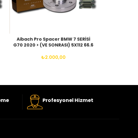
Aibach Pro Spacer BMW 7 SERİSİ
Aibach Pro
G70 2020 > (VE SONRASI) 5X112 66.6
2022 > (VE
14X1.25 BIJON
14
₺
2.000,00
eme
Profesyonel Hizmet