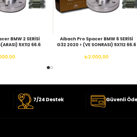
acer BMW 2 SERİSİ
Aibach Pro Spacer BMW 6 SERİSİ
(ARASI) 5X112 66.6
G32 2020 > (VE SONRASI) 5X112 66.6
25 BIJON
14X1.25 BIJON
000,00
₺
2.000,00
7/24 Destek
Güvenli Öd