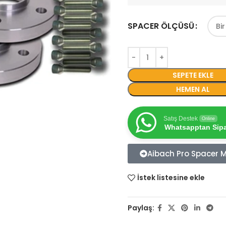
SPACER ÖLÇÜSÜ
SEPETE EKLE
HEMEN AL
Satış Destek
Online
Whatsapptan Sipar
Aibach Pro Spacer Mo
İstek listesine ekle
Paylaş: