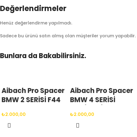
Değerlendirmeler
Henüz değerlendirme yapılmadı.
Sadece bu ürünü satın almış olan müşteriler yorum yapabilir.
Bunlara da Bakabilirsiniz.
Aibach Pro Spacer
Aibach Pro Spacer
BMW 2 SERİSİ F44
BMW 4 SERİSİ
2019 <
G22/G23/G26 2020
₺
2.000,00
₺
2.000,00
2025(ARASI) 5X112
> (VE SONRASI)
66.6 14X1.25 BIJON
5X112 66.6 14X1.25
BIJON