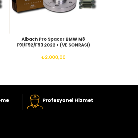
Aibach Pro Spacer BMW M8
Aibach Pr
F91/F92/F93 2022 > (VE SONRASI)
LANOS – KL
5X112 66.6 14X1.25 BIJON
4X100 56.6
₺
2.000,00
eme
Profesyonel Hizmet