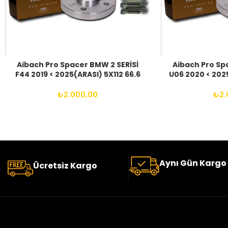
Aibach Pro Spacer BMW 2 SERİSİ
Aibach Pro Sp
F44 2019 < 2025(ARASI) 5X112 66.6
U06 2020 < 2025
14X1.25 BIJON
14X1.
₺
2.000,00
₺
2.
Aynı Gün Kargo
Ücretsiz Kargo