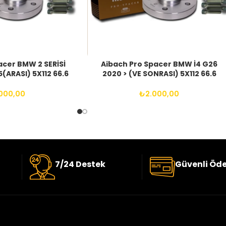
acer BMW 2 SERİSİ
Aibach Pro Spacer BMW İ4 G26
(ARASI) 5X112 66.6
2020 > (VE SONRASI) 5X112 66.6
25 BIJON
14X1.25 BIJON
000,00
₺
2.000,00
7/24 Destek
Güvenli Öd