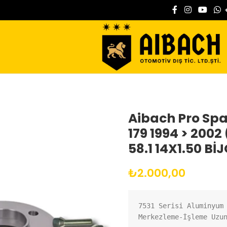
Aibach Pro Spa
179 1994 > 2002
58.1 14X1.50 Bİ
₺
2.000,00
7531 Serisi Aluminyum
Merkezleme-İşleme Uzu