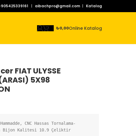
+905425339161
|
aibachpro@gmail.com
|
Katalog
Online Katalog
₺
0,00
cer FIAT ULYSSE
 (ARASI) 5X98
JON
 Hammadde, CNC Hassas Tornalama-
n Bijon Kalitesi 10.9 Çeliktir