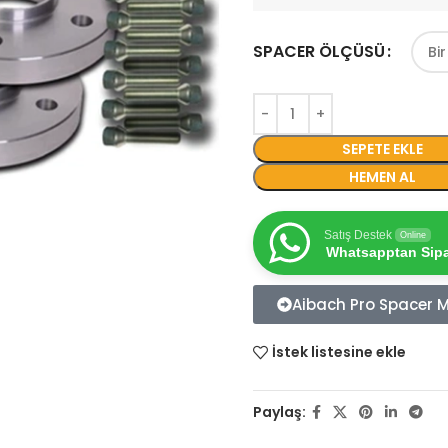
SPACER ÖLÇÜSÜ
SEPETE EKLE
HEMEN AL
Satış Destek
Online
Whatsapptan Sipar
Aibach Pro Spacer Mo
İstek listesine ekle
Paylaş: