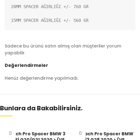
20MM SPACER AĞIRLIĞI +/- 760 GR

15MM SPACER AĞIRLIĞI +/- 560 GR
Sadece bu ürünü satın almış olan müşteriler yorum
yapabilir.
Değerlendirmeler
Henüz değerlendirme yapılmadı.
Bunlara da Bakabilirsiniz.
Aibach Pro Spacer BMW 3
Aibach Pro Spacer BMW
SERİSİ G20/G21 2020 > (VE
İ3 G28 2020 > (VE