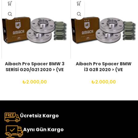
Aibach Pro Spacer BMW 3
Aibach Pro Spacer BMW
SERİSİ G20/G21 2020 > (VE
İ3 G28 2020 > (VE
SONRASI) 5X112 66.6
SONRASI) 5X112 66.6
14X1.25 BIJON
14X1.25 BIJON
₺
2.000,00
₺
2.000,00
Ücretsiz Kargo
Aynı Gün Kargo