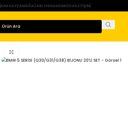
ANASAYFA
MAĞAZA
BLOG
HAKKIMIZDA
İLETIŞIM
Büyütmek için tıklayın