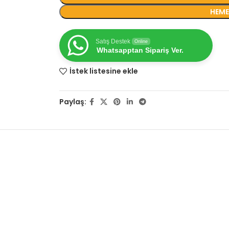
HEME
Satış Destek
Online
Whatsapptan Sipariş Ver.
İstek listesine ekle
Paylaş: