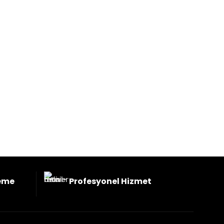
VOLVO BİJO
eme
Profesyonel Hizmet