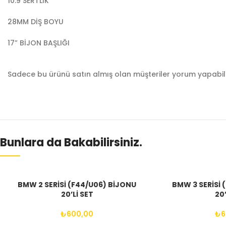
10.9 SERTLİK
28MM DİŞ BOYU
17” BİJON BAŞLIĞI
Sadece bu ürünü satın almış olan müşteriler yorum yapabili
Bunlara da Bakabilirsiniz.
BMW 2 SERİSİ (F44/U06) BİJONU
BMW 3 SERİSİ 
20’Lİ SET
20’
₺
600,00
₺
6