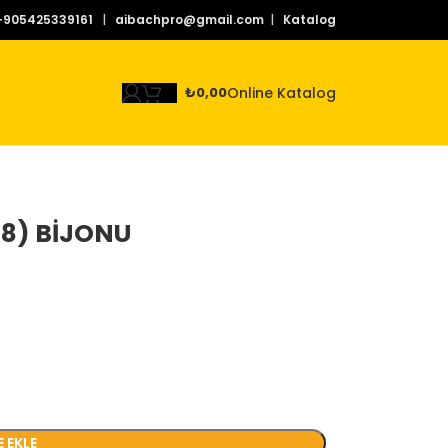
+905425339161
|
aibachpro@gmail.com
|
Katalog
Online Katalog
₺
0,00
38) BİJONU
E EKLE