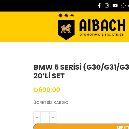
BMW 5 SERİSİ (G30/G31/G
20’Lİ SET
₺
600,00
ÜCRETSİZ KARGO
SEPET