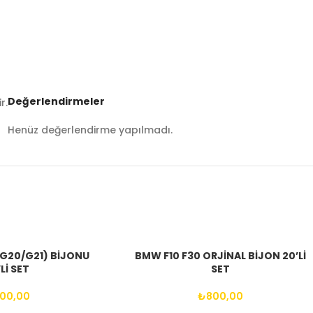
Değerlendirmeler
r.
Henüz değerlendirme yapılmadı.
(G20/G21) BİJONU
BMW F10 F30 ORJİNAL BİJON 20’Lİ
Lİ SET
SET
00,00
₺
800,00