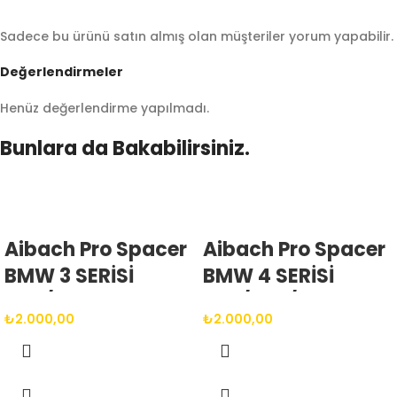
Sadece bu ürünü satın almış olan müşteriler yorum yapabilir.
Değerlendirmeler
Henüz değerlendirme yapılmadı.
Bunlara da Bakabilirsiniz.
Aibach Pro Spacer
Aibach Pro Spacer
BMW 3 SERİSİ
BMW 4 SERİSİ
G20/G21 2020 >
G22/G23/G26 2020
₺
2.000,00
₺
2.000,00
(VE SONRASI)
> (VE SONRASI)
5X112 66.6 14X1.25
5X112 66.6 14X1.25
BIJON
BIJON