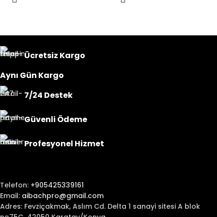
Ücretsiz Kargo
Aynı Gün Kargo
7/24 Destek
Güvenli Ödeme
Profesyonel Hizmet
Telefon:
+905425339161
Email:
aibachpro@gmail.com
Adres: Fevziçakmak, Aslım Cd. Delta 1 sanayi sitesi A blok
no75G, 42050 Karatay/Konya