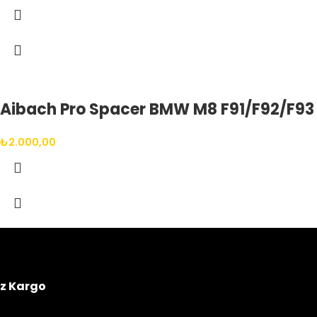
Aibach Pro Spacer BMW M8 F91/F92/F93 
₺
2.000,00
iz Kargo