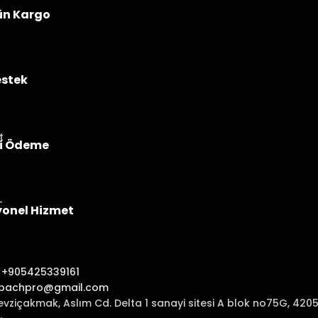
ün Kargo
estek
i Ödeme
yonel Hizmet
:
+905425339161
ibachpro@gmail.com
evziçakmak, Aslım Cd. Delta 1 sanayi sitesi A blok no75G, 42