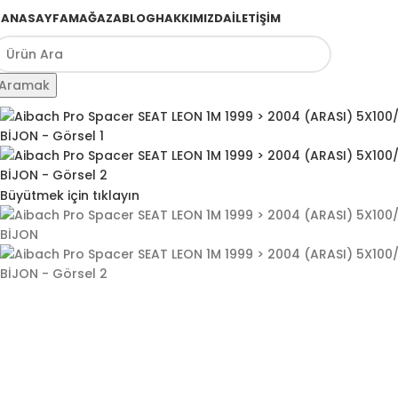
ANASAYFA
MAĞAZA
BLOG
HAKKIMIZDA
İLETIŞIM
Aramak
Büyütmek için tıklayın