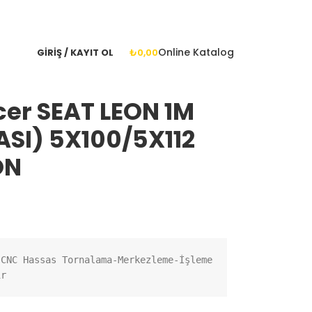
+905425339161
|
aibachpro@gmail.com
|
Katalog
Online Katalog
GIRIŞ / KAYIT OL
₺
0,00
cer SEAT LEON 1M
ASI) 5X100/5X112
ON
CNC Hassas Tornalama-Merkezleme-İşleme 
ir