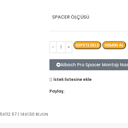
SPACER ÖLÇÜSÜ
SEPETE EKLE
HEMEN AL
Aibach Pro Spacer Montajı Nası
İstek listesine ekle
Paylaş:
X112 57.1 14X1.50 BİJON