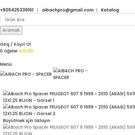
+905425339161
|
aibachpro@gmail.com
|
Katalog
Aramak
Giriş / Kayıt Ol
0
öğeler
₺
0,00
Menü
Büyütmek için tıklayın