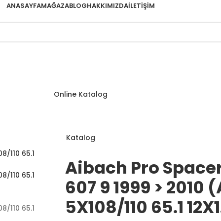
ANASAYFA
MAĞAZA
BLOG
HAKKIMIZDA
İLETIŞIM
Online Katalog
Katalog
Aibach Pro Space
607 9 1999 > 2010 
5X108/110 65.1 12X