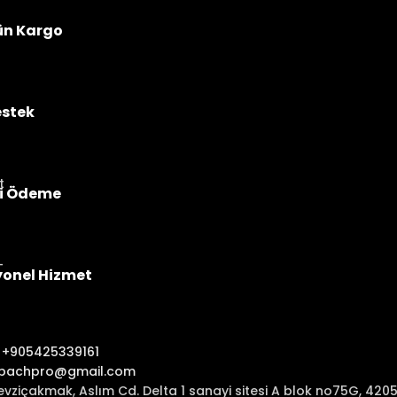
ün Kargo
estek
i Ödeme
yonel Hizmet
:
+905425339161
ibachpro@gmail.com
evziçakmak, Aslım Cd. Delta 1 sanayi sitesi A blok no75G, 42