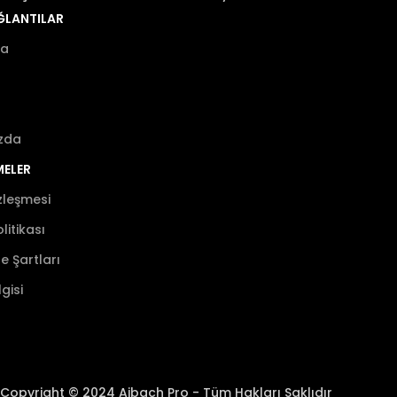
AĞLANTILAR
fa
zda
MELER
zleşmesi
olitikası
de Şartları
gisi
Copyright © 2024 Aibach Pro - Tüm Hakları Saklıdır