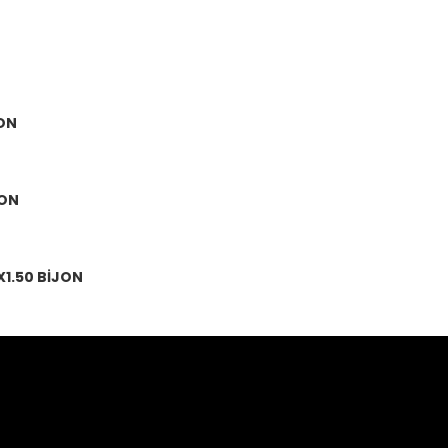
JON
JON
X1.50 BİJON