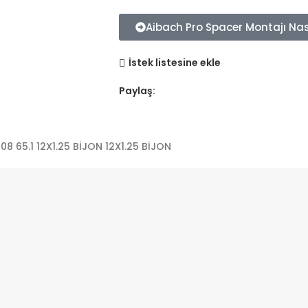
Aibach Pro Spacer Montajı Nası
İstek listesine ekle
Paylaş:
8 65.1 12X1.25 BİJON 12X1.25 BİJON