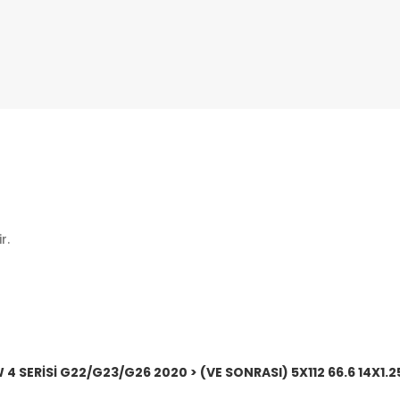
r.
4 SERİSİ G22/G23/G26 2020 > (VE SONRASI) 5X112 66.6 14X1.2