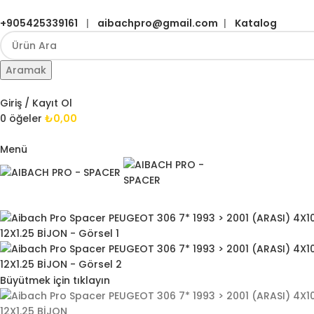
+905425339161
|
aibachpro@gmail.com
|
Katalog
Aramak
Giriş / Kayıt Ol
0
öğeler
₺
0,00
Menü
Büyütmek için tıklayın