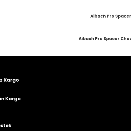
Aibach Pro Spacer
Aibach Pro Spacer Chevr
iz Kargo
ün Kargo
estek