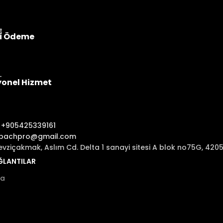
i Ödeme
yonel Hizmet
:
+905425339161
ibachpro@gmail.com
evziçakmak, Aslım Cd. Delta 1 sanayi sitesi A blok no75G, 42
AĞLANTILAR
fa