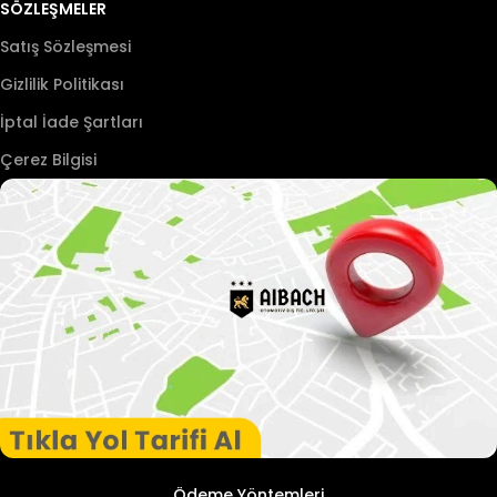
SÖZLEŞMELER
Satış Sözleşmesi
Gizlilik Politikası
İptal İade Şartları
Çerez Bilgisi
Ödeme Yöntemleri