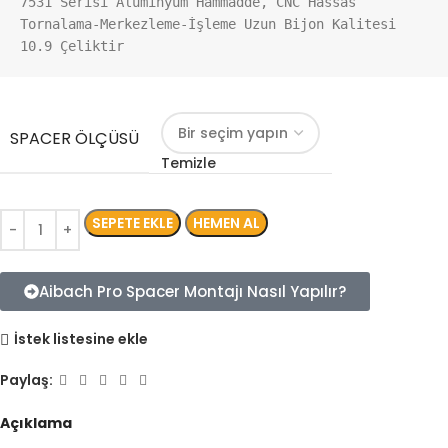
7531 Serisi Aluminyum Hammadde, CNC Hassas 
Tornalama-Merkezleme-İşleme Uzun Bijon Kalitesi 
10.9 Çeliktir
SPACER ÖLÇÜSÜ
Temizle
SEPETE EKLE
HEMEN AL
Aibach Pro Spacer Montajı Nasıl Yapılır?
İstek listesine ekle
Paylaş:
Açıklama