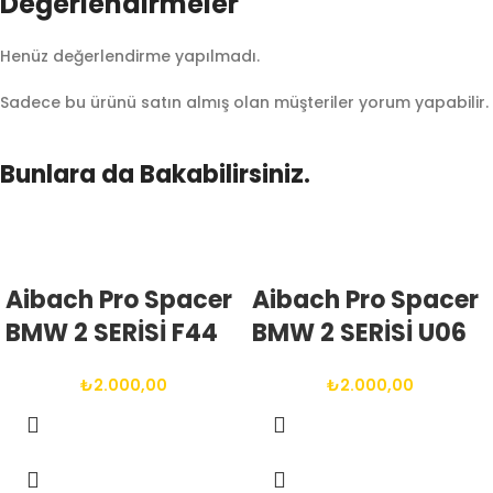
Değerlendirmeler
Henüz değerlendirme yapılmadı.
Sadece bu ürünü satın almış olan müşteriler yorum yapabilir.
Bunlara da Bakabilirsiniz.
Aibach Pro Spacer
Aibach Pro Spacer
BMW 2 SERİSİ F44
BMW 2 SERİSİ U06
2019 <
2020 <
₺
2.000,00
₺
2.000,00
2025(ARASI) 5X112
2025(ARASI) 5X112
66.6 14X1.25 BIJON
66.6 14X1.25 BIJON