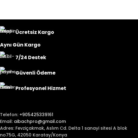
Ücretsiz Kargo
Aynı Gün Kargo
7/24 Destek
Güvenli Ödeme
Profesyonel Hizmet
Telefon:
+905425339161
Email:
aibachpro@gmail.com
Adres: Fevziçakmak, Aslım Cd. Delta 1 sanayi sitesi A blok
no75G, 42050 Karatay/Konya