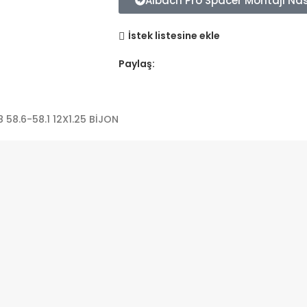
Aibach Pro Spacer Montajı Nası
İstek listesine ekle
Paylaş:
 58.6-58.1 12X1.25 BİJON