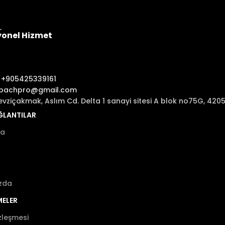
yonel Hizmet
:
+905425339161
ibachpro@gmail.com
evziçakmak, Aslım Cd. Delta 1 sanayi sitesi A blok no75G, 42
AĞLANTILAR
fa
zda
MELER
zleşmesi