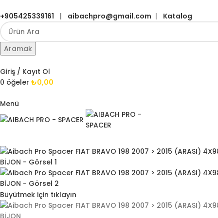
+905425339161
|
aibachpro@gmail.com
|
Katalog
Aramak
Giriş / Kayıt Ol
0
öğeler
₺
0,00
Menü
Büyütmek için tıklayın