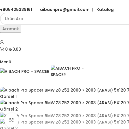
+905425339161
|
aibachpro@gmail.com
|
Katalog
Aramak
0
₺
0,00
Menü
Büyütmek için tıklayın