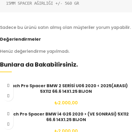
15MM SPACER AĞIRLIĞI +/- 560 GR
Sadece bu ürünü satın almış olan müşteriler yorum yapabilir.
Değerlendirmeler
Henüz değerlendirme yapılmadı.
Bunlara da Bakabilirsiniz.
Aibach Pro Spacer BMW 2 SERİSİ U06 2020 < 2025(ARASI)
5X112 66.6 14X1.25 BIJON
₺
2.000,00
Aibach Pro Spacer BMW İ4 G26 2020 > (VE SONRASI) 5X112
66.6 14X1.25 BIJON
₺
2.000,00