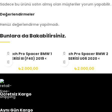
Sadece bu ürünü satın almış olan müşteriler yorum yapabilir.
Değerlendirmeler
Henüz değerlendirme yapılmadı.
Bunlara da Bakabilirsiniz.
Aibach Pro Spacer BMW 1
Aibach Pro Spacer BMW 2
SERİSİ III (F40) 2019 <
SERİSİ U06 2020 <
2025(ARASI) 5X112 66.6
2025(ARASI) 5X112 66.6
14X1.25 BIJON
14X1.25 BIJON
₺
2.000,00
₺
2.000,00
Ücretsiz Kargo
Aynı Gün Kargo