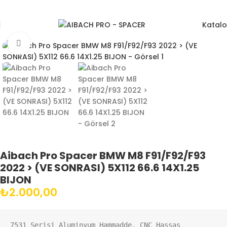
Katal
Büyütmek için tıklayın
Aibach Pro Spacer BMW M8 F91/F92/F93
2022 > (VE SONRASI) 5X112 66.6 14X1.25
BIJON
₺
2.000,00
7531 Serisi Aluminyum Hammadde, CNC Hassas 