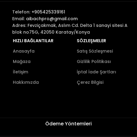
Telefon:
+905425339161
Email:
aibachpro@gmail.com
Adres: Fevziçakmak, Aslım Cd. Delta 1 sanayi sitesi A
blok no75G, 42050 Karatay/Konya
HIZLI BAĞLANTILAR
SÖZLEŞMELER
Anasayfa
Satış Sözleşmesi
Mağaza
Gizlilik Politikası
İletişim
İptal İade Şartları
Hakkımızda
Çerez Bilgisi
Ödeme Yöntemleri