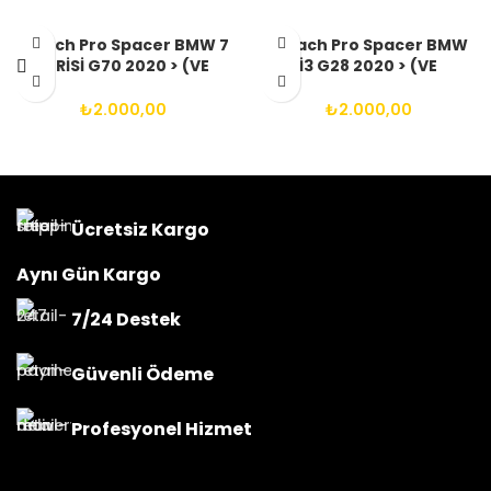
Aibach Pro Spacer BMW 7
Aibach Pro Spacer BMW
SERİSİ G70 2020 > (VE
İ3 G28 2020 > (VE
SONRASI) 5X112 66.6
SONRASI) 5X112 66.6
14X1.25 BIJON
14X1.25 BIJON
₺
2.000,00
₺
2.000,00
Ücretsiz Kargo
Aynı Gün Kargo
7/24 Destek
Güvenli Ödeme
Profesyonel Hizmet