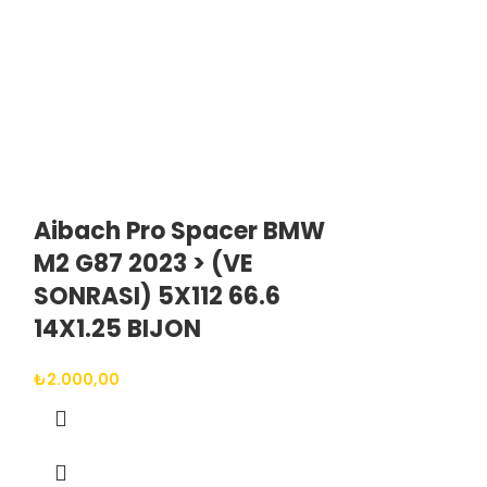
Aibach Pro Spacer BMW
Aibach P
M2 G87 2023 > (VE
M5 (F90) 
SONRASI) 5X112 66.6
SONRASI) 
14X1.25 BIJON
14X1.25 B
₺
2.000,00
₺
2.000,00