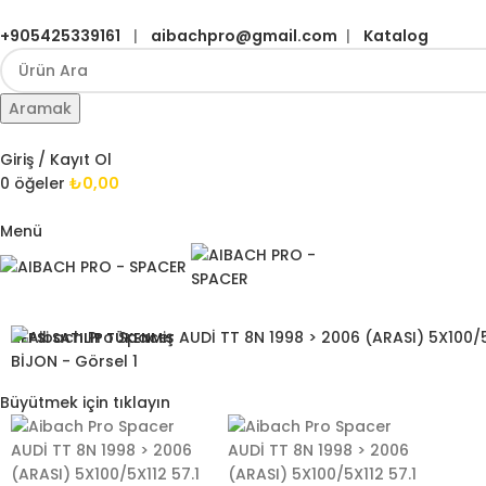
+905425339161
|
aibachpro@gmail.com
|
Katalog
Aramak
Giriş / Kayıt Ol
0
öğeler
₺
0,00
Menü
HEPSI SATILIP TÜKENMIŞ
Büyütmek için tıklayın