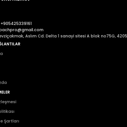
:
+905425339161
ibachpro@gmail.com
evziçakmak, Aslım Cd. Delta 1 sanayi sitesi A blok no75G, 42
AĞLANTILAR
fa
zda
MELER
zleşmesi
olitikası
de Şartları