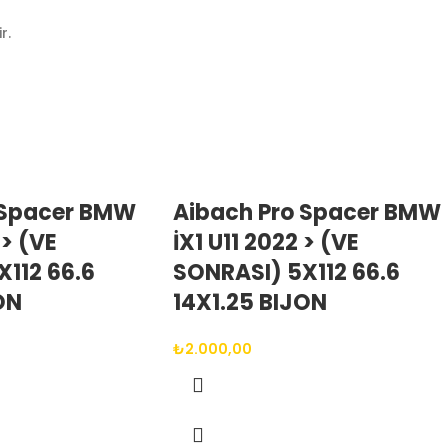
r.
 Spacer BMW
Aibach Pro Spacer BMW
 > (VE
İX1 U11 2022 > (VE
112 66.6
SONRASI) 5X112 66.6
ON
14X1.25 BIJON
₺
2.000,00