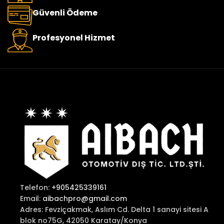
Güvenli Ödeme
Profesyonel Hizmet
Telefon:
+905425339161
Email:
aibachpro@gmail.com
Adres: Fevziçakmak, Aslım Cd. Delta 1 sanayi sitesi A
blok no75G, 42050 Karatay/Konya