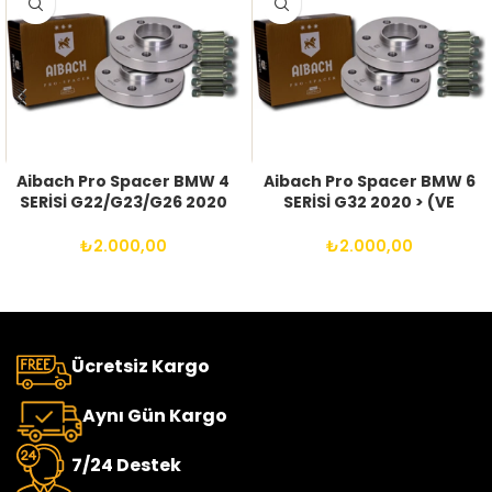
Aibach Pro Spacer BMW 4
Aibach Pro Spacer BMW 6
SERİSİ G22/G23/G26 2020
SERİSİ G32 2020 > (VE
> (VE SONRASI) 5X112 66.6
SONRASI) 5X112 66.6
14X1.25 BIJON
14X1.25 BIJON
₺
2.000,00
₺
2.000,00
Ücretsiz Kargo
Aynı Gün Kargo
7/24 Destek