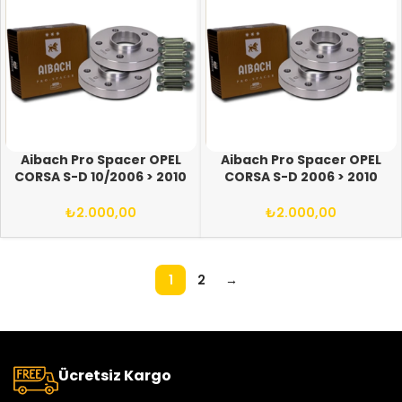
Aibach Pro Spacer OPEL
Aibach Pro Spacer OPEL
CORSA S-D 10/2006 > 2010
CORSA S-D 2006 > 2010
(ARASI) 5X108/110 65.1
(ARASI) 4X100 56.6-56.1
12X1.50 BİJON
12X1.50 BİJON
₺
2.000,00
₺
2.000,00
1
2
→
Ücretsiz Kargo