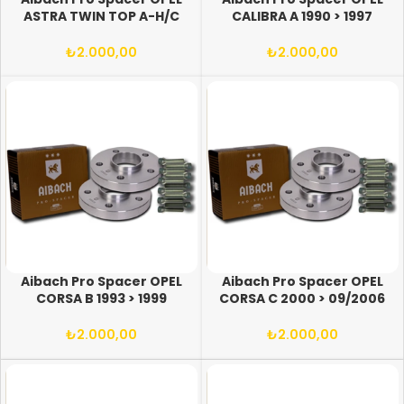
ASTRA TWIN TOP A-H/C
CALIBRA A 1990 > 1997
2006 > (VE SONRASI)
(ARASI) 5X108/110 65.1
5X108/110 65.1 12X1.50
12X1.50 BİJON
₺
2.000,00
₺
2.000,00
BİJON
Aibach Pro Spacer OPEL
Aibach Pro Spacer OPEL
CORSA B 1993 > 1999
CORSA C 2000 > 09/2006
(ARASI) 4X100 56.6-56.1
(ARASI) 5X108/110 65.1
12X1.50 BİJON
12X1.50 BİJON
₺
2.000,00
₺
2.000,00