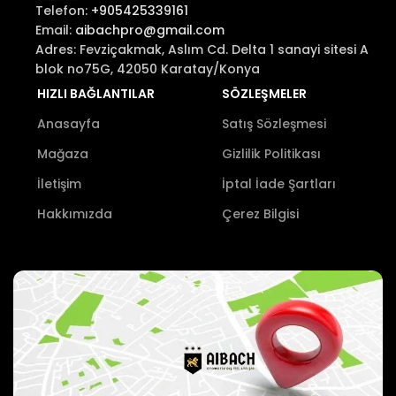
Telefon:
+905425339161
Email:
aibachpro@gmail.com
Adres: Fevziçakmak, Aslım Cd. Delta 1 sanayi sitesi A
blok no75G, 42050 Karatay/Konya
HIZLI BAĞLANTILAR
SÖZLEŞMELER
Anasayfa
Satış Sözleşmesi
Mağaza
Gizlilik Politikası
İletişim
İptal İade Şartları
Hakkımızda
Çerez Bilgisi