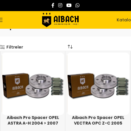
Katal
Opel
Ana Sayfa
Spacer
Opel
Filtreler
Aibach Pro Spacer OPEL
Aibach Pro Spacer OPEL
ASTRA A-H 2004 > 2007
VECTRA OPC Z-C 2005
(ARASI) 4X100 56.6-56.1
>2008 (ARASI) 5X108/110