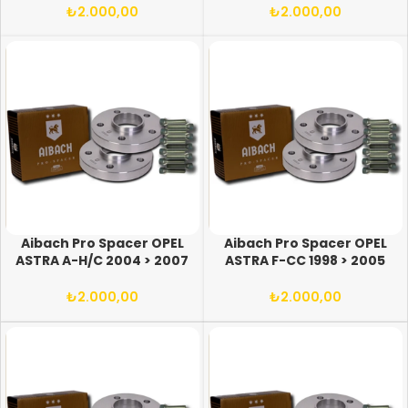
12X1.50 BİJON
65.1 12X1.50 BİJON
₺
2.000,00
₺
2.000,00
Aibach Pro Spacer OPEL
Aibach Pro Spacer OPEL
ASTRA A-H/C 2004 > 2007
ASTRA F-CC 1998 > 2005
(ARASI) 5X108/110 65.1
(ARASI) 4X100 56.6-56.1
12X1.50 BİJON
12X1.50 BİJON
₺
2.000,00
₺
2.000,00