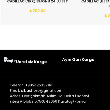
CADILLAC (SRX) BİJONU 24’LÜ SET
CADILLAC (BLS/ 
₺
700,00
₺
6
Aynı Gün Kargo
Ücretsiz Kargo
Telefon:
+905425339161
Email:
aibachpro@gmail.com
Adres: Fevziçakmak, Aslım Cd. Delta 1 sanayi
sitesi A blok no75G, 42050 Karatay/Konya