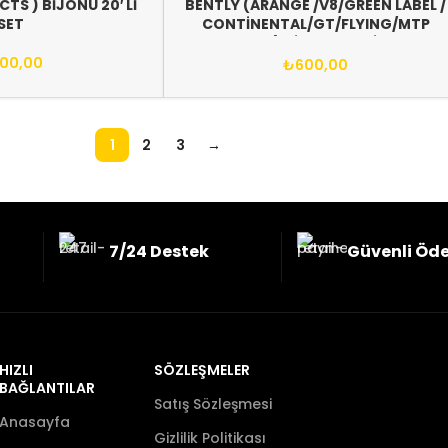
CTS ) BİJONU 20′ Lİ
BENTLY (ARANGE /V8/GREEN LABEL /
SET
CONTİNENTAL/GT/FLYING/MTP
COUPE) BİJONU 20’Lİ SET
00,00
₺
600,00
1
2
3
→
7/24 Destek
Güvenli Öd
HIZLI
SÖZLEŞMELER
BAĞLANTILAR
Satış Sözleşmesi
Anasayfa
Gizlilik Politikası