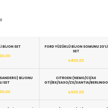
0
0
00
Lİ BİJON SET
FORD YÜZÜKLÜ BİJON SOMUNU 20’Lİ
SET
00,00
₺
800,00
/SANDERO) BİJONU
CITROEN (NEMO/C1/AX
’LI SET
GTİ/BX/SAXO/ZX/XANTIA/BERLINGO
/XSARA/C2/C3/C4/C5)BİJONU 16’LI
SET
00,00
₺
500,00