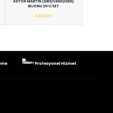
ASTON MARTİN (DBS/VANQUISH)
BİJONU 20’Lİ SET
₺
600,00
eme
Profesyonel Hizmet