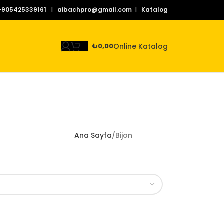
+905425339161
|
aibachpro@gmail.com
|
Katalog
Online Katalog
₺
0,00
Ana Sayfa
Bijon