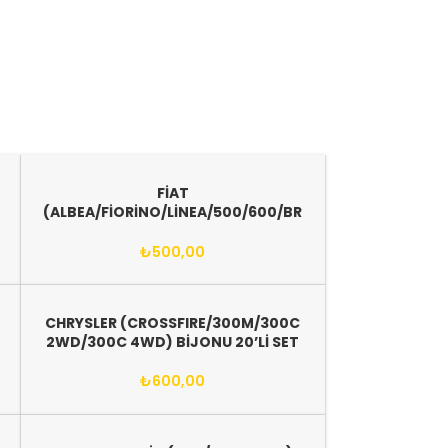
FİAT
(ALBEA/FİORİNO/LİNEA/500/600/BR
AVO/PANDA/DOBLO/STİLO/
İDEA/PUNTO/MAREA/PALİO/ BİJON
₺
500,00
16’LI SET
CHRYSLER (CROSSFIRE/300M/300C
2WD/300C 4WD) BİJONU 20’Lİ SET
₺
600,00