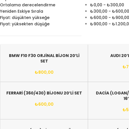
Ortalama derecelendirme
₺
0,00
-
₺
300,00
Yeniden Eskiye Sırala
₺
300,00
-
₺
600,0
Fiyat: düşükten yükseğe
₺
600,00
-
₺
900,0
Fiyat: yüksekten düşüğe
₺
900,00
-
₺
1.200,
BMW F10 F30 ORJİNAL BİJON 20’Lİ
AUDI 20’
SET
₺
7
₺
800,00
FERRARİ (360/430) BİJONU 20’Lİ SET
DACİA (LOGAN
16
₺
600,00
₺
5