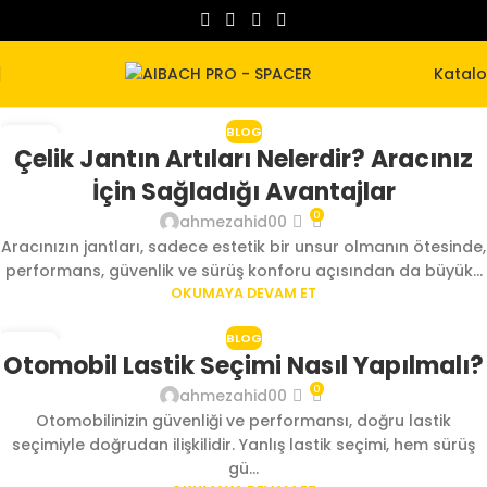
Katal
BLOG
23
Çelik Jantın Artıları Nelerdir? Aracınız
AĞU
İçin Sağladığı Avantajlar
0
ahmezahid00
Aracınızın jantları, sadece estetik bir unsur olmanın ötesinde,
performans, güvenlik ve sürüş konforu açısından da büyük...
OKUMAYA DEVAM ET
BLOG
23
Otomobil Lastik Seçimi Nasıl Yapılmalı?
AĞU
0
ahmezahid00
Otomobilinizin güvenliği ve performansı, doğru lastik
seçimiyle doğrudan ilişkilidir. Yanlış lastik seçimi, hem sürüş
gü...