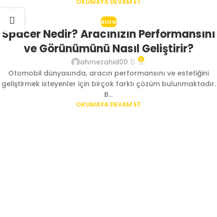
OKUMAYA DEVAM ET
BLOG
23
Spacer Nedir? Aracınızın Performansını
AĞU
ve Görünümünü Nasıl Geliştirir?
0
ahmezahid00
Otomobil dünyasında, aracın performansını ve estetiğini
geliştirmek isteyenler için birçok farklı çözüm bulunmaktadır.
B...
OKUMAYA DEVAM ET