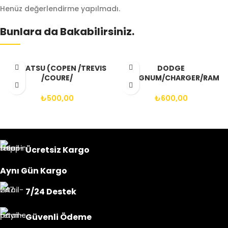
Henüz değerlendirme yapılmadı.
Bunlara da Bakabilirsiniz.
DAIHATSU (COPEN /TREVIS
DODGE
/COURE/
(MAGNUM/CHARGER/RAM
YVR/SIRION/CHARADE/APP
2500) SOMUNU 20’Lİ SET
LAUSE/GRAND
₺
500,00
₺
600,00
MOVE/TERIOS/MAREIA)
SOMUNU 16’LI SET
Ücretsiz Kargo
Aynı Gün Kargo
7/24 Destek
Güvenli Ödeme