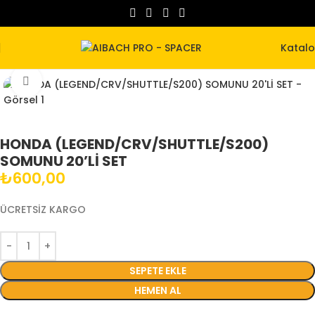
Katal
Büyütmek için tıklayın
HONDA (LEGEND/CRV/SHUTTLE/S200)
SOMUNU 20’Lİ SET
₺
600,00
ÜCRETSİZ KARGO
SEPETE EKLE
HEMEN AL