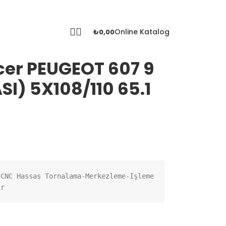
+905425339161
|
aibachpro@gmail.com
|
Katalog
Online Katalog
₺
0,00
cer PEUGEOT 607 9
SI) 5X108/110 65.1
CNC Hassas Tornalama-Merkezleme-İşleme 
ir