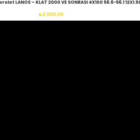
rolet LANOS – KLAT 2000 VE SONRASI 4X100 56.6-56.1 12X1.5
₺
2.000,00