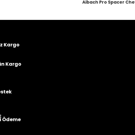
Aibach Pro Spacer Chev
iz Kargo
ün Kargo
estek
i Ödeme