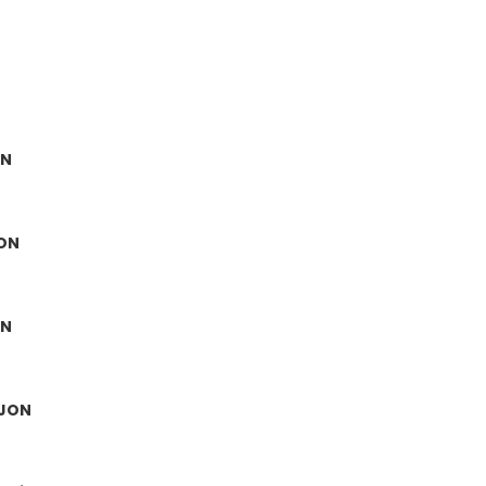
ON
JON
ON
IJON