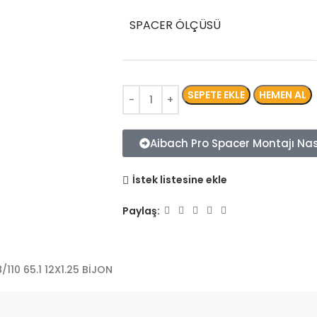
SPACER ÖLÇÜSÜ
SEPETE EKLE
HEMEN AL
Aibach Pro Spacer Montajı Nası
İstek listesine ekle
Paylaş:
110 65.1 12X1.25 BİJON