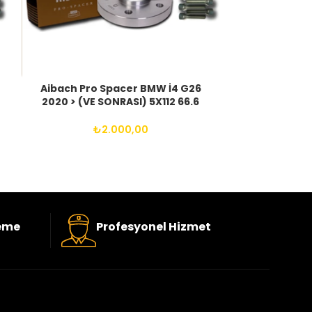
Aibach Pro Spacer BMW İ4 G26
Aibach P
2020 > (VE SONRASI) 5X112 66.6
G80/G81 2020
14X1.25 BIJON
66.6
₺
2.000,00
eme
Profesyonel Hizmet