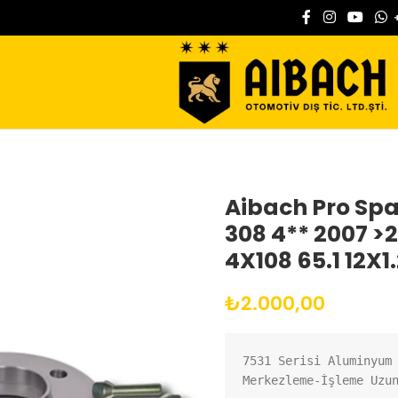
Aibach Pro Sp
308 4** 2007 >
4X108 65.1 12X1
₺
2.000,00
7531 Serisi Aluminyum
Merkezleme-İşleme Uzu