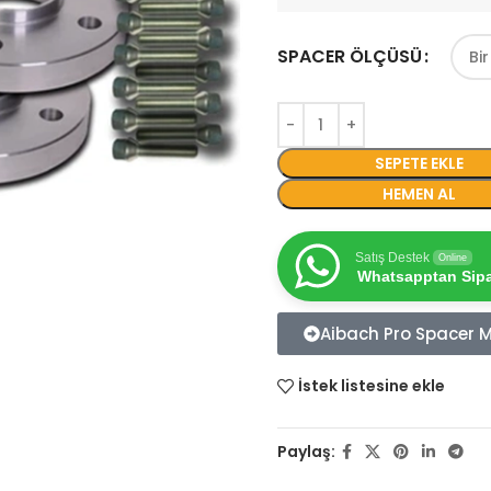
SPACER ÖLÇÜSÜ
SEPETE EKLE
HEMEN AL
Satış Destek
Online
Whatsapptan Sipar
Aibach Pro Spacer Mo
İstek listesine ekle
Paylaş: