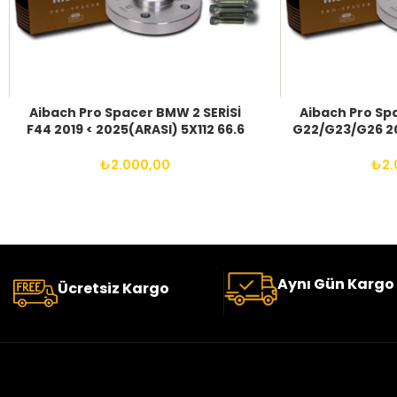
Aibach Pro Spacer BMW 2 SERİSİ
Aibach Pro Sp
F44 2019 < 2025(ARASI) 5X112 66.6
G22/G23/G26 20
14X1.25 BIJON
5X112 66.6
₺
2.000,00
₺
2.
Aynı Gün Kargo
Ücretsiz Kargo