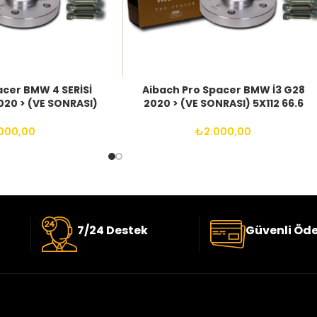
acer BMW 4 SERİSİ
Aibach Pro Spacer BMW İ3 G28
20 > (VE SONRASI)
2020 > (VE SONRASI) 5X112 66.6
 14X1.25 BIJON
14X1.25 BIJON
000,00
₺
2.000,00
7/24 Destek
Güvenli Öd