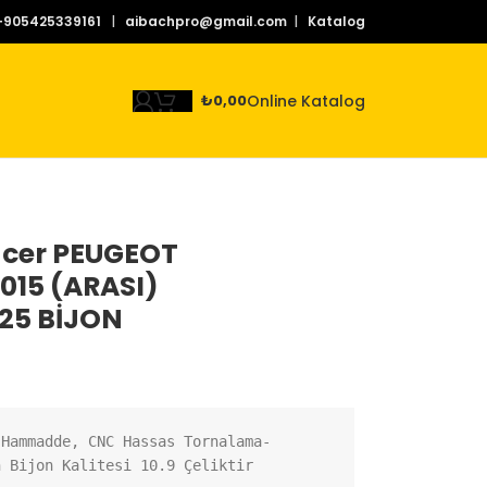
+905425339161
|
aibachpro@gmail.com
|
Katalog
Online Katalog
₺
0,00
acer PEUGEOT
2015 (ARASI)
.25 BİJON
 Hammadde, CNC Hassas Tornalama-
n Bijon Kalitesi 10.9 Çeliktir