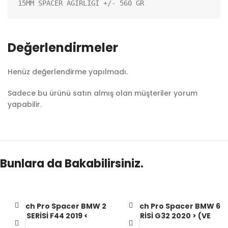
15MM SPACER AĞIRLIĞI +/- 560 GR
Değerlendirmeler
Henüz değerlendirme yapılmadı.
Sadece bu ürünü satın almış olan müşteriler yorum
yapabilir.
Bunlara da Bakabilirsiniz.
Aibach Pro Spacer BMW 2
Aibach Pro Spacer BMW 6
SERİSİ F44 2019 <
SERİSİ G32 2020 > (VE
2025(ARASI) 5X112 66.6
SONRASI) 5X112 66.6