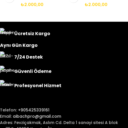
14X1.25 BIJON
14X1.25 BIJON
₺
2.000,00
₺
2.000,00
Ücretsiz Kargo
Aynı Gün Kargo
7/24 Destek
Güvenli Ödeme
Profesyonel Hizmet
Telefon:
+905425339161
Email:
aibachpro@gmail.com
Adres: Fevziçakmak, Aslım Cd. Delta 1 sanayi sitesi A blok