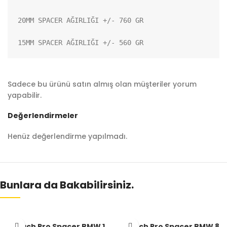
20MM SPACER AĞIRLIĞI +/- 760 GR

15MM SPACER AĞIRLIĞI +/- 560 GR
Sadece bu ürünü satın almış olan müşteriler yorum
yapabilir.
Değerlendirmeler
Henüz değerlendirme yapılmadı.
Bunlara da Bakabilirsiniz.
Aibach Pro Spacer BMW 1
Aibach Pro Spacer BMW 8