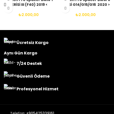
SERİSİ III (F40) 2019 <
SERİSİ G14/G15/G16 2020 >
2025(ARASI) 5X112 66.6
(VE SONRASI) 5X112 66.6
14X1.25 BIJON
14X1.25 BIJON
₺
2.000,00
₺
2.000,00
Ücretsiz Kargo
Aynı Gün Kargo
7/24 Destek
Güvenli Ödeme
Profesyonel Hizmet
Telefon:
+905425339161