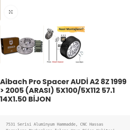
Büyütmek için tıklayın
Aibach Pro Spacer AUDİ A2 8Z 1999
> 2005 (ARASI) 5X100/5X112 57.1
14X1.50 BİJON
7531 Serisi Aluminyum Hammadde, CNC Hassas 