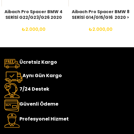
Aibach Pro Spacer BMW 4
Aibach Pro Spacer BMW 8
SERİSİ G22/G23/G26 2020
SERİSİ G14/G15/G16 2020 >
> (VE SONRASI) 5X112 66.6
(VE SONRASI) 5X112 66.6
14X1.25 BIJON
14X1.25 BIJON
₺
2.000,00
₺
2.000,00
Ücretsiz Kargo
Aynı Gün Kargo
7/24 Destek
Güvenli Ödeme
Profesyonel Hizmet