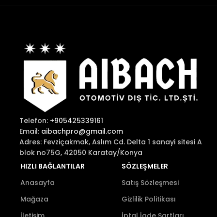
Telefon:
+905425339161
Email:
aibachpro@gmail.com
Adres: Fevziçakmak, Aslım Cd. Delta 1 sanayi sitesi A
blok no75G, 42050 Karatay/Konya
HIZLI BAĞLANTILAR
SÖZLEŞMELER
Anasayfa
Satış Sözleşmesi
Mağaza
Gizlilik Politikası
İletişim
İptal İade Şartları