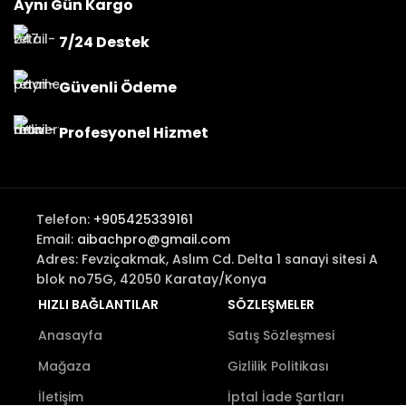
Aynı Gün Kargo
7/24 Destek
Güvenli Ödeme
Profesyonel Hizmet
Telefon:
+905425339161
Email:
aibachpro@gmail.com
Adres: Fevziçakmak, Aslım Cd. Delta 1 sanayi sitesi A
blok no75G, 42050 Karatay/Konya
HIZLI BAĞLANTILAR
SÖZLEŞMELER
Anasayfa
Satış Sözleşmesi
Mağaza
Gizlilik Politikası
İletişim
İptal İade Şartları