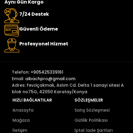
Aynı Gün Kargo
7/24 Destek
Güvenli Ödeme
Profesyonel Hizmet
Telefon:
+905425339161
Email:
aibachpro@gmail.com
Adres: Fevziçakmak, Aslım Cd. Delta 1 sanayi sitesi A
blok no75G, 42050 Karatay/Konya
HIZLI BAĞLANTILAR
SÖZLEŞMELER
Anasayfa
Satış Sözleşmesi
Mağaza
Gizlilik Politikası
İletişim
İptal İade Şartları