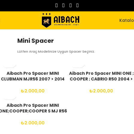
Katal
Mini Spacer
Lütfen Araç Modelinize Uygun Spacer Seçiniz.
Aibach Pro Spacer MINI
Aibach Pro Spacer MINI ONE ;
CLUBMAN MJR56 2007 > 2014
COOPER ; CABRIO R50 2004 >
(ARASI) 4X100 56.6-56.1 14X1.25
2008 (ARASI) 4X100 56.6-56.1
BIJON
12X1.50 BİJON
₺
2.000,00
₺
2.000,00
Aibach Pro Spacer MINI
ONE;COOPER;COOPER S MJ R56
2006 > 2014 (ARASI) 4X100
56.6-56.1 14X.1.25 BİJON
₺
2.000,00