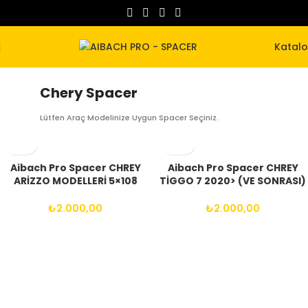
Katal
Chery Spacer
Lütfen Araç Modelinize Uygun Spacer Seçiniz.
Aibach Pro Spacer CHREY
Aibach Pro Spacer CHREY
ARİZZO MODELLERİ 5×108
TİGGO 7 2020> (VE SONRASI)
(5×4.25) 65.1 12X1.50 BİJON
5X108 60.1 12X1.50 BİJON
₺
2.000,00
₺
2.000,00