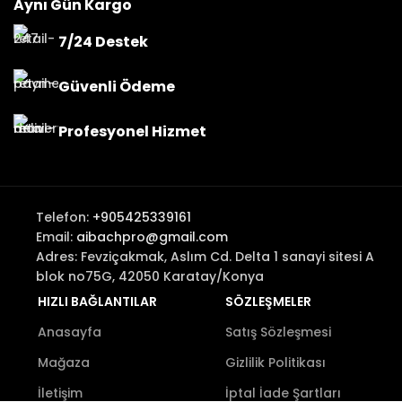
Aynı Gün Kargo
7/24 Destek
Güvenli Ödeme
Profesyonel Hizmet
Telefon:
+905425339161
Email:
aibachpro@gmail.com
Adres: Fevziçakmak, Aslım Cd. Delta 1 sanayi sitesi A
blok no75G, 42050 Karatay/Konya
HIZLI BAĞLANTILAR
SÖZLEŞMELER
Anasayfa
Satış Sözleşmesi
Mağaza
Gizlilik Politikası
İletişim
İptal İade Şartları